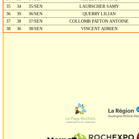
35
34
35/SEN
LAUBSCHER SAMY
36
39
36/SEN
QUERRY LILIAN
37
38
37/SEN
COLLOMB PATTON ANTOINE
38
36
38/SEN
VINCENT ADRIEN