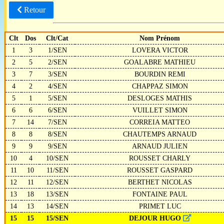
Retour
Clt
Dos
Clt/Cat
Nom Prénom
1
3
1/SEN
LOVERA VICTOR
2
5
2/SEN
GOALABRE MATHIEU
3
7
3/SEN
BOURDIN REMI
4
2
4/SEN
CHAPPAZ SIMON
5
1
5/SEN
DESLOGES MATHIS
6
6
6/SEN
VUILLET SIMON
7
14
7/SEN
CORREIA MATTEO
8
8
8/SEN
CHAUTEMPS ARNAUD
9
9
9/SEN
ARNAUD JULIEN
10
4
10/SEN
ROUSSET CHARLY
11
10
11/SEN
ROUSSET GASPARD
12
11
12/SEN
BERTHET NICOLAS
13
18
13/SEN
FONTAINE PAUL
14
13
14/SEN
PRIMET LUC
15
15
15/SEN
DEJOUR HUGO