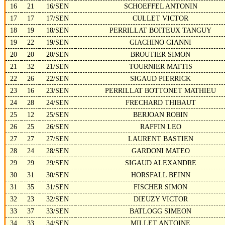
16
21
16/SEN
SCHOEFFEL ANTONIN
17
17
17/SEN
CULLET VICTOR
18
19
18/SEN
PERRILLAT BOITEUX TANGUY
19
22
19/SEN
GIACHINO GIANNI
20
20
20/SEN
BROUTIER SIMON
21
32
21/SEN
TOURNIER MATTIS
22
26
22/SEN
SIGAUD PIERRICK
23
16
23/SEN
PERRILLAT BOTTONET MATHIEU
24
28
24/SEN
FRECHARD THIBAUT
25
12
25/SEN
BERJOAN ROBIN
26
25
26/SEN
RAFFIN LEO
27
27
27/SEN
LAURENT BASTIEN
28
24
28/SEN
GARDONI MATEO
29
29
29/SEN
SIGAUD ALEXANDRE
30
31
30/SEN
HORSFALL BEINN
31
35
31/SEN
FISCHER SIMON
32
23
32/SEN
DIEUZY VICTOR
33
37
33/SEN
BATLOGG SIMEON
34
33
34/SEN
MILLET ANTOINE