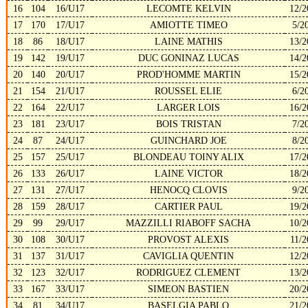
16
104
16/U17
LECOMTE KELVIN
12/2
17
170
17/U17
AMIOTTE TIMEO
5/2
18
86
18/U17
LAINE MATHIS
13/2
19
142
19/U17
DUC GONINAZ LUCAS
14/2
20
140
20/U17
PROD'HOMME MARTIN
15/2
21
154
21/U17
ROUSSEL ELIE
6/2
22
164
22/U17
LARGER LOIS
16/2
23
181
23/U17
BOIS TRISTAN
7/2
24
87
24/U17
GUINCHARD JOE
8/2
25
157
25/U17
BLONDEAU TOINY ALIX
17/2
26
133
26/U17
LAINE VICTOR
18/2
27
131
27/U17
HENOCQ CLOVIS
9/2
28
159
28/U17
CARTIER PAUL
19/2
29
99
29/U17
MAZZILLI RIABOFF SACHA
10/2
30
108
30/U17
PROVOST ALEXIS
11/2
31
137
31/U17
CAVIGLIA QUENTIN
12/2
32
123
32/U17
RODRIGUEZ CLEMENT
13/2
33
167
33/U17
SIMEON BASTIEN
20/2
34
81
34/U17
BASELGIA PABLO
21/2