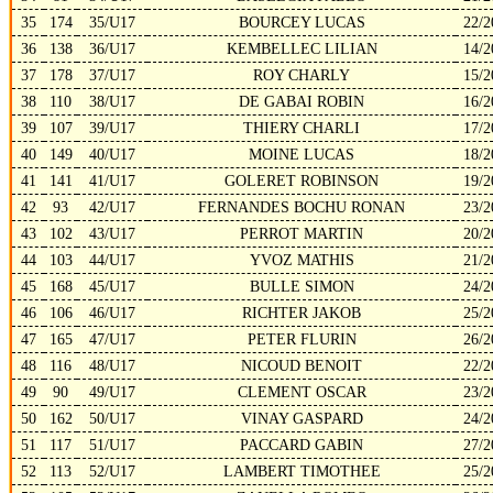
35
174
35/U17
BOURCEY LUCAS
22/2
36
138
36/U17
KEMBELLEC LILIAN
14/2
37
178
37/U17
ROY CHARLY
15/2
38
110
38/U17
DE GABAI ROBIN
16/2
39
107
39/U17
THIERY CHARLI
17/2
40
149
40/U17
MOINE LUCAS
18/2
41
141
41/U17
GOLERET ROBINSON
19/2
42
93
42/U17
FERNANDES BOCHU RONAN
23/2
43
102
43/U17
PERROT MARTIN
20/2
44
103
44/U17
YVOZ MATHIS
21/2
45
168
45/U17
BULLE SIMON
24/2
46
106
46/U17
RICHTER JAKOB
25/2
47
165
47/U17
PETER FLURIN
26/2
48
116
48/U17
NICOUD BENOIT
22/2
49
90
49/U17
CLEMENT OSCAR
23/2
50
162
50/U17
VINAY GASPARD
24/2
51
117
51/U17
PACCARD GABIN
27/2
52
113
52/U17
LAMBERT TIMOTHEE
25/2