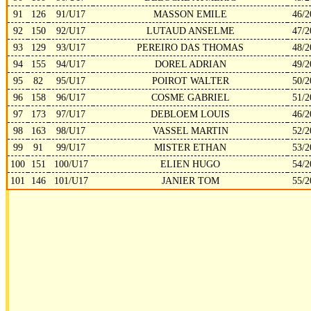
91
126
91/U17
MASSON EMILE
46/2
92
150
92/U17
LUTAUD ANSELME
47/2
93
129
93/U17
PEREIRO DAS THOMAS
48/2
94
155
94/U17
DOREL ADRIAN
49/2
95
82
95/U17
POIROT WALTER
50/2
96
158
96/U17
COSME GABRIEL
51/2
97
173
97/U17
DEBLOEM LOUIS
46/2
98
163
98/U17
VASSEL MARTIN
52/2
99
91
99/U17
MISTER ETHAN
53/2
100
151
100/U17
ELIEN HUGO
54/2
101
146
101/U17
JANIER TOM
55/2