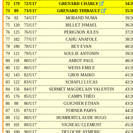
72
179
72/U17
GRENARD CHARLY
34/2
73
89
73/U17
GRENARD THIBAULT
35/2
74
92
74/U17
MORAND NUMA
39/2
75
120
75/U17
BILLET ISMAEL
36/2
76
125
76/U17
PERIGNON JULES
37/2
77
182
77/U17
CAHU ANATOLE
38/2
78
180
78/U17
REY EVAN
40/2
79
121
79/U17
SOULIE ANTONIN
39/2
80
118
80/U17
AMIOT PAUL
40/2
80
132
80/U17
WEISS EMILE
41/2
82
143
82/U17
GROS MAIKO
41/2
83
122
83/U17
SCHAFLI LUCAS
42/2
84
156
84/U17
SERMET MAGDELAIN VALENTIN
43/2
85
176
85/U17
CAMPS THÉO
42/2
86
88
86/U17
GUIGNIER ETHAN
43/2
87
135
87/U17
FORNER PARYS
44/2
88
152
88/U17
HUMBERTCLAUDE HUGO
44/2
89
101
89/U17
VIGNEAU CLEMENT
45/2
90
100
90/U17
DELOCHE AYMERIC
45/2