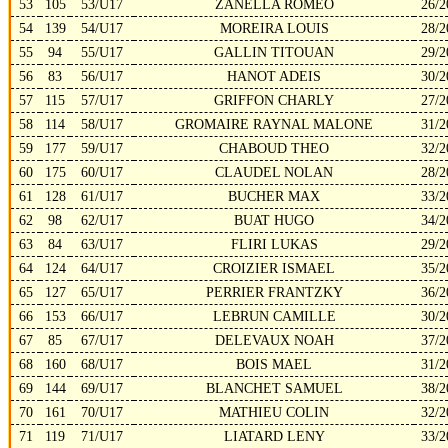
53
105
53/U17
ZANELLA ROMEO
26/2
54
139
54/U17
MOREIRA LOUIS
28/2
55
94
55/U17
GALLIN TITOUAN
29/2
56
83
56/U17
HANOT ADEIS
30/2
57
115
57/U17
GRIFFON CHARLY
27/2
58
114
58/U17
GROMAIRE RAYNAL MALONE
31/2
59
177
59/U17
CHABOUD THEO
32/2
60
175
60/U17
CLAUDEL NOLAN
28/2
61
128
61/U17
BUCHER MAX
33/2
62
98
62/U17
BUAT HUGO
34/2
63
84
63/U17
FLIRI LUKAS
29/2
64
124
64/U17
CROIZIER ISMAEL
35/2
65
127
65/U17
PERRIER FRANTZKY
36/2
66
153
66/U17
LEBRUN CAMILLE
30/2
67
85
67/U17
DELEVAUX NOAH
37/2
68
160
68/U17
BOIS MAEL
31/2
69
144
69/U17
BLANCHET SAMUEL
38/2
70
161
70/U17
MATHIEU COLIN
32/2
71
119
71/U17
LIATARD LENY
33/2