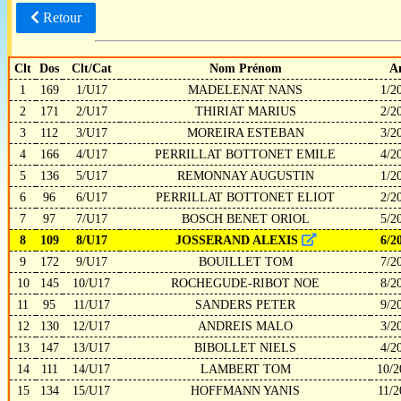
Retour
Clt
Dos
Clt/Cat
Nom Prénom
A
1
169
1/U17
MADELENAT NANS
1/2
2
171
2/U17
THIRIAT MARIUS
2/2
3
112
3/U17
MOREIRA ESTEBAN
3/2
4
166
4/U17
PERRILLAT BOTTONET EMILE
4/2
5
136
5/U17
REMONNAY AUGUSTIN
1/2
6
96
6/U17
PERRILLAT BOTTONET ELIOT
2/2
7
97
7/U17
BOSCH BENET ORIOL
5/2
8
109
8/U17
JOSSERAND ALEXIS
6/2
9
172
9/U17
BOUILLET TOM
7/2
10
145
10/U17
ROCHEGUDE-RIBOT NOE
8/2
11
95
11/U17
SANDERS PETER
9/2
12
130
12/U17
ANDREIS MALO
3/2
13
147
13/U17
BIBOLLET NIELS
4/2
14
111
14/U17
LAMBERT TOM
10/2
15
134
15/U17
HOFFMANN YANIS
11/2