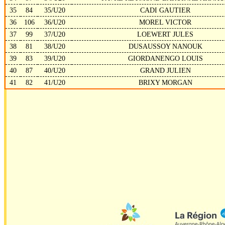
35
84
35/U20
CADI GAUTIER
36
106
36/U20
MOREL VICTOR
37
99
37/U20
LOEWERT JULES
38
81
38/U20
DUSAUSSOY NANOUK
39
83
39/U20
GIORDANENGO LOUIS
40
87
40/U20
GRAND JULIEN
41
82
41/U20
BRIXY MORGAN