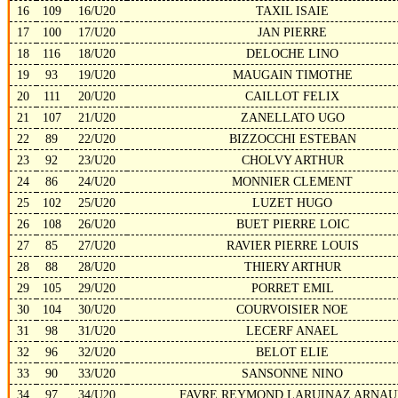
16
109
16/U20
TAXIL ISAIE
17
100
17/U20
JAN PIERRE
18
116
18/U20
DELOCHE LINO
19
93
19/U20
MAUGAIN TIMOTHE
20
111
20/U20
CAILLOT FELIX
21
107
21/U20
ZANELLATO UGO
22
89
22/U20
BIZZOCCHI ESTEBAN
23
92
23/U20
CHOLVY ARTHUR
24
86
24/U20
MONNIER CLEMENT
25
102
25/U20
LUZET HUGO
26
108
26/U20
BUET PIERRE LOIC
27
85
27/U20
RAVIER PIERRE LOUIS
28
88
28/U20
THIERY ARTHUR
29
105
29/U20
PORRET EMIL
30
104
30/U20
COURVOISIER NOE
31
98
31/U20
LECERF ANAEL
32
96
32/U20
BELOT ELIE
33
90
33/U20
SANSONNE NINO
34
97
34/U20
FAVRE REYMOND LARUINAZ ARNAU