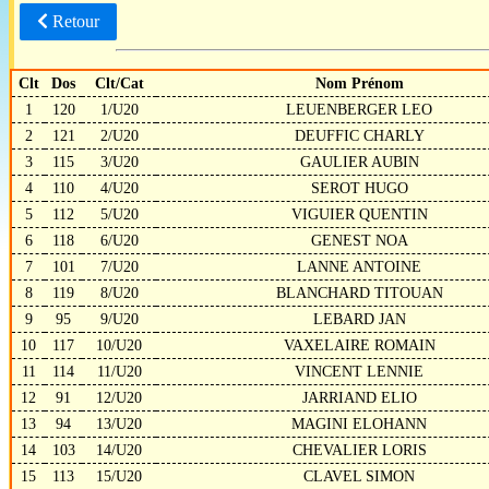
Retour
Clt
Dos
Clt/Cat
Nom Prénom
1
120
1/U20
LEUENBERGER LEO
2
121
2/U20
DEUFFIC CHARLY
3
115
3/U20
GAULIER AUBIN
4
110
4/U20
SEROT HUGO
5
112
5/U20
VIGUIER QUENTIN
6
118
6/U20
GENEST NOA
7
101
7/U20
LANNE ANTOINE
8
119
8/U20
BLANCHARD TITOUAN
9
95
9/U20
LEBARD JAN
10
117
10/U20
VAXELAIRE ROMAIN
11
114
11/U20
VINCENT LENNIE
12
91
12/U20
JARRIAND ELIO
13
94
13/U20
MAGINI ELOHANN
14
103
14/U20
CHEVALIER LORIS
15
113
15/U20
CLAVEL SIMON