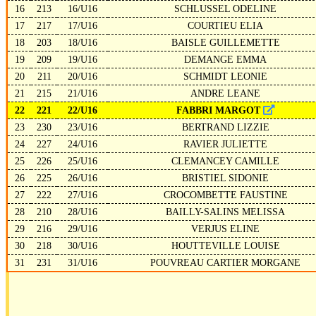
16
213
16/U16
SCHLUSSEL ODELINE
17
217
17/U16
COURTIEU ELIA
18
203
18/U16
BAISLE GUILLEMETTE
19
209
19/U16
DEMANGE EMMA
20
211
20/U16
SCHMIDT LEONIE
21
215
21/U16
ANDRE LEANE
22
221
22/U16
FABBRI MARGOT
23
230
23/U16
BERTRAND LIZZIE
24
227
24/U16
RAVIER JULIETTE
25
226
25/U16
CLEMANCEY CAMILLE
26
225
26/U16
BRISTIEL SIDONIE
27
222
27/U16
CROCOMBETTE FAUSTINE
28
210
28/U16
BAILLY-SALINS MELISSA
29
216
29/U16
VERJUS ELINE
30
218
30/U16
HOUTTEVILLE LOUISE
31
231
31/U16
POUVREAU CARTIER MORGANE