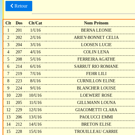
Retour
Clt
Dos
Clt/Cat
Nom Prénom
1
201
1/U16
BERNA LEONIE
2
202
2/U16
ARIEY-BONNET CELIA
3
204
3/U16
LOOSEN LUCIE
4
207
4/U16
COLIN LENA
5
208
5/U16
FERREIRA AGATHE
6
214
6/U16
SARRUT RIO ROMANE
7
219
7/U16
FEHR LILI
8
223
8/U16
CURNILLON ELINE
9
224
9/U16
BLANCHER LOUISE
10
220
10/U16
LOEWERT ROSE
11
205
11/U16
GILLMANN LOUNA
12
229
12/U16
GIACOMETTI CLARA
13
206
13/U16
PAOLUCCI EMMI
14
212
14/U16
BRETON ELISE
15
228
15/U16
TROUILLEAU CARRIE