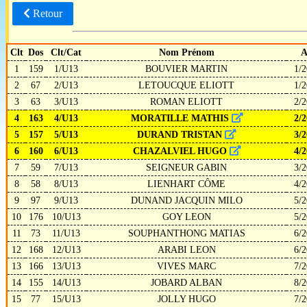
Retour
Clt
Dos
Clt/Cat
Nom Prénom
A
1
159
1/U13
BOUVIER MARTIN
1/2
2
67
2/U13
LETOUCQUE ELIOTT
1/2
3
63
3/U13
ROMAN ELIOTT
2/2
4
163
4/U13
MORATILLE MATHIS
2/2
5
157
5/U13
DURAND TRISTAN
3/2
6
160
6/U13
CHAZALVIEL HUGO
4/2
7
59
7/U13
SEIGNEUR GABIN
3/2
8
58
8/U13
LIENHART CÔME
4/2
9
97
9/U13
DUNAND JACQUIN MILO
5/2
10
176
10/U13
GOY LEON
5/2
11
73
11/U13
SOUPHANTHONG MATIAS
6/2
12
168
12/U13
ARABI LEON
6/2
13
166
13/U13
VIVES MARC
7/2
14
155
14/U13
JOBARD ALBAN
8/2
15
77
15/U13
JOLLY HUGO
7/2