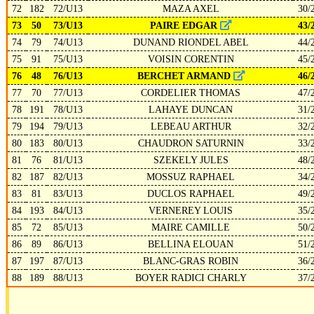
72
182
72/U13
MAZA AXEL
30/
73
50
73/U13
PAIRE EDGAR
43/
74
79
74/U13
DUNAND RIONDEL ABEL
44/
75
91
75/U13
VOISIN CORENTIN
45/
76
48
76/U13
BERCHET ARMAND
46/
77
70
77/U13
CORDELIER THOMAS
47/
78
191
78/U13
LAHAYE DUNCAN
31/
79
194
79/U13
LEBEAU ARTHUR
32/
80
183
80/U13
CHAUDRON SATURNIN
33/
81
76
81/U13
SZEKELY JULES
48/
82
187
82/U13
MOSSUZ RAPHAEL
34/
83
81
83/U13
DUCLOS RAPHAEL
49/
84
193
84/U13
VERNEREY LOUIS
35/
85
72
85/U13
MAIRE CAMILLE
50/
86
89
86/U13
BELLINA ELOUAN
51/
87
197
87/U13
BLANC-GRAS ROBIN
36/
88
189
88/U13
BOYER RADICI CHARLY
37/