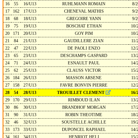
16
55
16/U13
RUHLMANN ROMAIN
8/2
17
162
17/U13
CHENEVAL MATHIS
9/2
18
68
18/U13
GREGOIRE YANN
9/2
19
75
19/U13
BOSCHAT ETHAN
10/
20
171
20/U13
GOY PIM
10/
21
84
21/U13
GAUDILLERE ZIAN
11/
22
47
22/U13
DE PAOLI ENZO
12/
23
65
23/U13
DESCHAMPS GASPARD
13/
24
71
24/U13
ESNAULT PAUL
14/
25
62
25/U13
CLAUSS VICTOR
15/
26
184
26/U13
MASSON ARSENE
11/
27
158
27/U13
FAVRE BONVIN PIERRE
12/
28
54
28/U13
TROUILLET CLEMENT
16/
29
170
29/U13
RIMBOUD ILAN
13/
30
86
30/U13
BRANDHOF MORGAN
17/
31
90
31/U13
ROBIN THEOTIME
18/
32
46
32/U13
SOUSTELLE ACHILLE
19/
33
173
33/U13
DUPONCEL RAPHAEL
14/
34
161
34/U13
HENRIOT HELI
15/