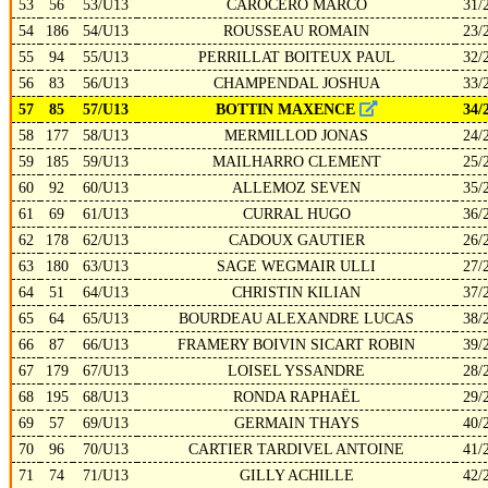
53
56
53/U13
CAROCERO MARCO
31/
54
186
54/U13
ROUSSEAU ROMAIN
23/
55
94
55/U13
PERRILLAT BOITEUX PAUL
32/
56
83
56/U13
CHAMPENDAL JOSHUA
33/
57
85
57/U13
BOTTIN MAXENCE
34/
58
177
58/U13
MERMILLOD JONAS
24/
59
185
59/U13
MAILHARRO CLEMENT
25/
60
92
60/U13
ALLEMOZ SEVEN
35/
61
69
61/U13
CURRAL HUGO
36/
62
178
62/U13
CADOUX GAUTIER
26/
63
180
63/U13
SAGE WEGMAIR ULLI
27/
64
51
64/U13
CHRISTIN KILIAN
37/
65
64
65/U13
BOURDEAU ALEXANDRE LUCAS
38/
66
87
66/U13
FRAMERY BOIVIN SICART ROBIN
39/
67
179
67/U13
LOISEL YSSANDRE
28/
68
195
68/U13
RONDA RAPHAËL
29/
69
57
69/U13
GERMAIN THAYS
40/
70
96
70/U13
CARTIER TARDIVEL ANTOINE
41/
71
74
71/U13
GILLY ACHILLE
42/