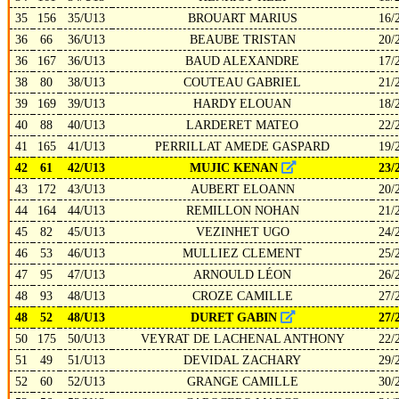
35
156
35/U13
BROUART MARIUS
16/
36
66
36/U13
BEAUBE TRISTAN
20/
36
167
36/U13
BAUD ALEXANDRE
17/
38
80
38/U13
COUTEAU GABRIEL
21/
39
169
39/U13
HARDY ELOUAN
18/
40
88
40/U13
LARDERET MATEO
22/
41
165
41/U13
PERRILLAT AMEDE GASPARD
19/
42
61
42/U13
MUJIC KENAN
23/
43
172
43/U13
AUBERT ELOANN
20/
44
164
44/U13
REMILLON NOHAN
21/
45
82
45/U13
VEZINHET UGO
24/
46
53
46/U13
MULLIEZ CLEMENT
25/
47
95
47/U13
ARNOULD LÉON
26/
48
93
48/U13
CROZE CAMILLE
27/
48
52
48/U13
DURET GABIN
27/
50
175
50/U13
VEYRAT DE LACHENAL ANTHONY
22/
51
49
51/U13
DEVIDAL ZACHARY
29/
52
60
52/U13
GRANGE CAMILLE
30/