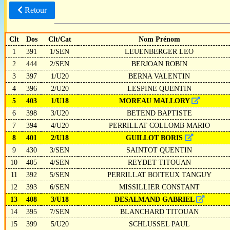
Retour
Clt
Dos
Clt/Cat
Nom Prénom
1
391
1/SEN
LEUENBERGER LEO
2
444
2/SEN
BERJOAN ROBIN
3
397
1/U20
BERNA VALENTIN
4
396
2/U20
LESPINE QUENTIN
5
403
1/U18
MOREAU MALLORY
6
398
3/U20
BETEND BAPTISTE
7
394
4/U20
PERRILLAT COLLOMB MARIO
8
401
2/U18
GUILLOT BORIS
9
430
3/SEN
SAINTOT QUENTIN
10
405
4/SEN
REYDET TITOUAN
11
392
5/SEN
PERRILLAT BOITEUX TANGUY
12
393
6/SEN
MISSILLIER CONSTANT
13
408
3/U18
DESALMAND GABRIEL
14
395
7/SEN
BLANCHARD TITOUAN
15
399
5/U20
SCHLUSSEL PAUL