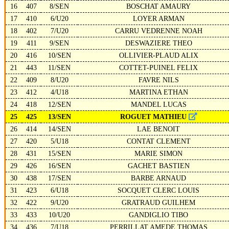
16
407
8/SEN
BOSCHAT AMAURY
17
410
6/U20
LOYER ARMAN
18
402
7/U20
CARRU VEDRENNE NOAH
19
411
9/SEN
DESWAZIERE THEO
20
416
10/SEN
OLLIVIER-PLAUD ALIX
21
443
11/SEN
COTTET-PUINEL FELIX
22
409
8/U20
FAVRE NILS
23
412
4/U18
MARTINA ETHAN
24
418
12/SEN
MANDEL LUCAS
25
425
13/SEN
ROGUET MATHIEU
26
414
14/SEN
LAE BENOIT
27
420
5/U18
CONTAT CLEMENT
28
431
15/SEN
MARIE SIMON
29
426
16/SEN
GACHET BASTIEN
30
438
17/SEN
BARBE ARNAUD
31
423
6/U18
SOCQUET CLERC LOUIS
32
422
9/U20
GRATRAUD GUILHEM
33
433
10/U20
GANDIGLIO TIBO
34
436
7/U18
PERRILLAT AMEDE THOMAS