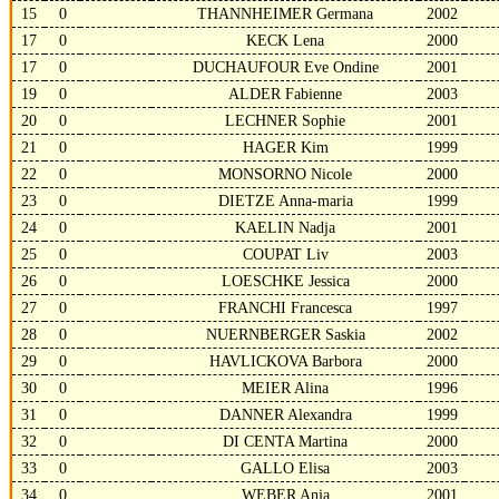
15
0
THANNHEIMER Germana
2002
17
0
KECK Lena
2000
17
0
DUCHAUFOUR Eve Ondine
2001
19
0
ALDER Fabienne
2003
20
0
LECHNER Sophie
2001
21
0
HAGER Kim
1999
22
0
MONSORNO Nicole
2000
23
0
DIETZE Anna-maria
1999
24
0
KAELIN Nadja
2001
25
0
COUPAT Liv
2003
26
0
LOESCHKE Jessica
2000
27
0
FRANCHI Francesca
1997
28
0
NUERNBERGER Saskia
2002
29
0
HAVLICKOVA Barbora
2000
30
0
MEIER Alina
1996
31
0
DANNER Alexandra
1999
32
0
DI CENTA Martina
2000
33
0
GALLO Elisa
2003
34
0
WEBER Anja
2001