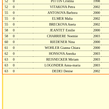
52
0
PITTIN Cristina
1998
52
0
VITAKOVA Petra
2002
55
0
ANTOSOVA Barbora
2000
55
0
ELMER Malia
2002
55
0
BRECKOVA Aneta
2002
58
0
JEANTET Emilie
2000
58
0
CHARRIERE Noemie
2003
60
0
RIEDENER Nina
2000
61
0
WOHLER Gianna Chiara
2000
62
0
HONSOVA Anezka
2003
63
0
REISNECKER Miriam
2003
63
0
LOGONDER Anna-maria
2003
63
0
DEDEI Denise
2002