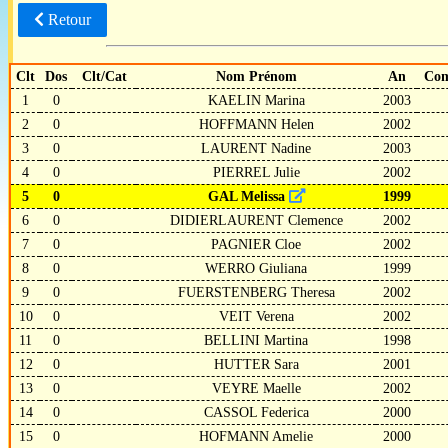
Retour
Clt
Dos
Clt/Cat
Nom Prénom
An
Co
1
0
KAELIN Marina
2003
2
0
HOFFMANN Helen
2002
3
0
LAURENT Nadine
2003
4
0
PIERREL Julie
2002
5
0
GAL Melissa
1999
6
0
DIDIERLAURENT Clemence
2002
7
0
PAGNIER Cloe
2002
8
0
WERRO Giuliana
1999
9
0
FUERSTENBERG Theresa
2002
10
0
VEIT Verena
2002
11
0
BELLINI Martina
1998
12
0
HUTTER Sara
2001
13
0
VEYRE Maelle
2002
14
0
CASSOL Federica
2000
15
0
HOFMANN Amelie
2000