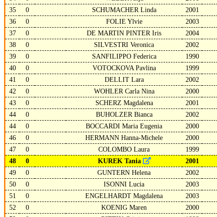
35
0
SCHUMACHER Linda
2001
36
0
FOLIE Ylvie
2003
37
0
DE MARTIN PINTER Iris
2004
38
0
SILVESTRI Veronica
2002
39
0
SANFILIPPO Federica
1990
40
0
VOTOCKOVA Pavlina
1999
41
0
DELLIT Lara
2002
42
0
WOHLER Carla Nina
2000
43
0
SCHERZ Magdalena
2001
44
0
BUHOLZER Bianca
2002
44
0
BOCCARDI Maria Eugenia
2000
46
0
HERMANN Hanna-Michele
2000
47
0
COLOMBO Laura
1999
48
0
KUREK Tania
2001
49
0
GUNTERN Helena
2002
50
0
ISONNI Lucia
2003
51
0
ENGELHARDT Magdalena
2003
52
0
KOENIG Maren
2000