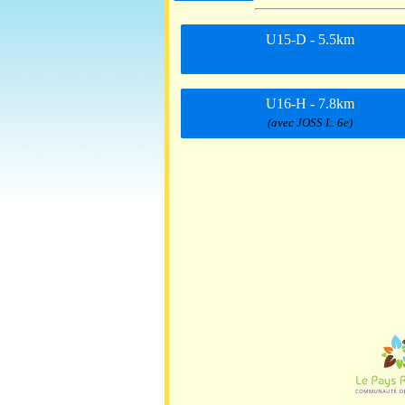
U15-D - 5.5km
U16-H - 7.8km
(avec JOSS L. 6e)