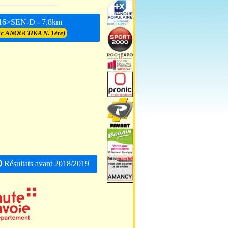
6>SEN-D - 7.8km
ec ANOUCHKA N. 1ère)
Résultats avant 2018/2019