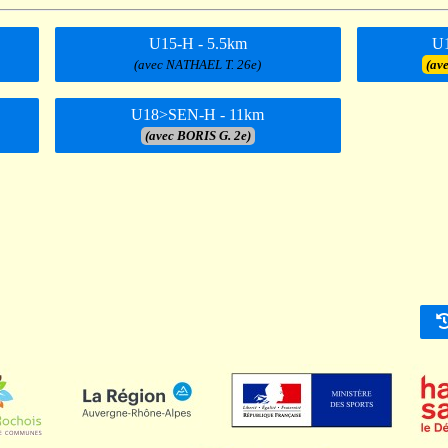
U15-H - 5.5km
U1
(avec NATHAEL T. 26e)
(av
U18>SEN-H - 11km
(avec BORIS G. 2e)