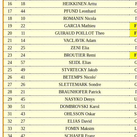
16
18
HEIKKINEN Arttu
17
44
PFUND Leonhard
18
10
ROMANIN Nicola
19
22
GARCIA Mathieu
20
11
GUIRAUD POILLOT Theo
21
14
VACLAVIK Adam
22
25
ZENI Elia
23
24
BROUTIER Remi
24
57
SEIDL Elias
25
49
STVRTECKY Jakub
26
41
BETEMPS Nicolo'
27
26
SLETTEMARK Sondre
28
21
BRAUNHOFER Patrick
29
45
NASYKO Denys
30
51
DOMBROVSKI Karol
31
43
OHLSSON Oskar
32
27
ELIAS David
33
32
FOMIN Maksim
34
42
SCHASER Franz