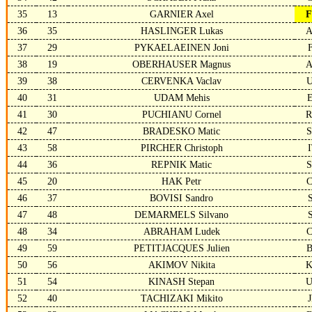
35
13
GARNIER Axel
36
35
HASLINGER Lukas
37
29
PYKAELAEINEN Joni
38
19
OBERHAUSER Magnus
39
38
CERVENKA Vaclav
40
31
UDAM Mehis
41
30
PUCHIANU Cornel
42
47
BRADESKO Matic
43
58
PIRCHER Christoph
44
36
REPNIK Matic
45
20
HAK Petr
46
37
BOVISI Sandro
47
48
DEMARMELS Silvano
48
34
ABRAHAM Ludek
49
59
PETITJACQUES Julien
50
56
AKIMOV Nikita
51
54
KINASH Stepan
52
40
TACHIZAKI Mikito