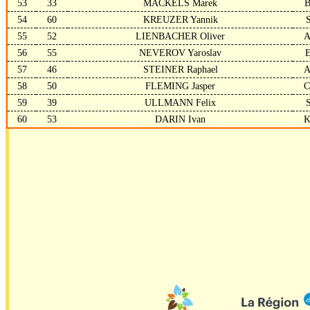
53
33
MACKELS Marek
54
60
KREUZER Yannik
55
52
LIENBACHER Oliver
56
55
NEVEROV Yaroslav
57
46
STEINER Raphael
58
50
FLEMING Jasper
59
39
ULLMANN Felix
60
53
DARIN Ivan