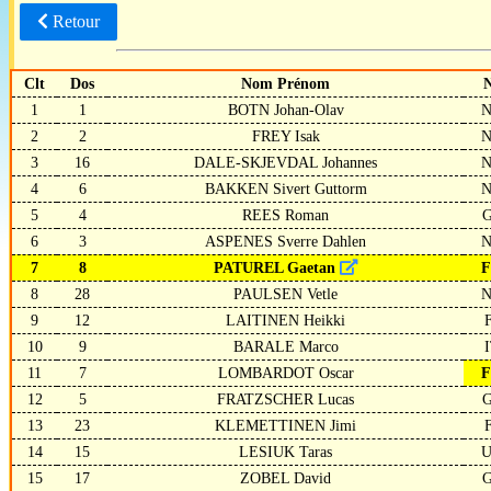
Retour
Clt
Dos
Nom Prénom
N
1
1
BOTN Johan-Olav
2
2
FREY Isak
3
16
DALE-SKJEVDAL Johannes
4
6
BAKKEN Sivert Guttorm
5
4
REES Roman
6
3
ASPENES Sverre Dahlen
7
8
PATUREL Gaetan
8
28
PAULSEN Vetle
9
12
LAITINEN Heikki
10
9
BARALE Marco
11
7
LOMBARDOT Oscar
12
5
FRATZSCHER Lucas
13
23
KLEMETTINEN Jimi
14
15
LESIUK Taras
15
17
ZOBEL David