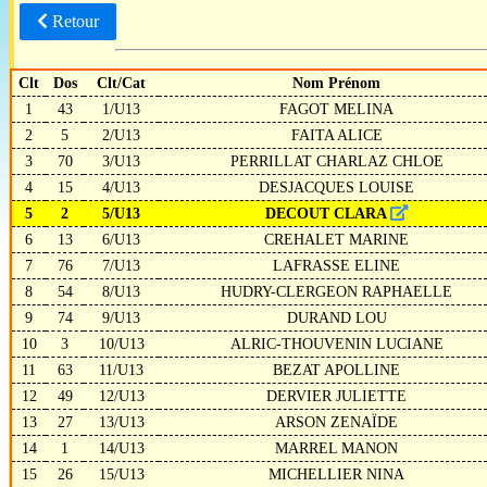
Retour
Clt
Dos
Clt/Cat
Nom Prénom
1
43
1/U13
FAGOT MELINA
2
5
2/U13
FAITA ALICE
3
70
3/U13
PERRILLAT CHARLAZ CHLOE
4
15
4/U13
DESJACQUES LOUISE
5
2
5/U13
DECOUT CLARA
6
13
6/U13
CREHALET MARINE
7
76
7/U13
LAFRASSE ELINE
8
54
8/U13
HUDRY-CLERGEON RAPHAELLE
9
74
9/U13
DURAND LOU
10
3
10/U13
ALRIC-THOUVENIN LUCIANE
11
63
11/U13
BEZAT APOLLINE
12
49
12/U13
DERVIER JULIETTE
13
27
13/U13
ARSON ZENAÏDE
14
1
14/U13
MARREL MANON
15
26
15/U13
MICHELLIER NINA