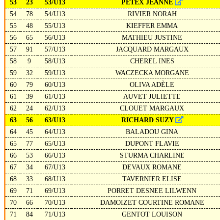
53
23
53/U13
PETEX JEANNE
54
78
54/U13
RIVIER NORAH
55
48
55/U13
KIEFFER EMMA
56
65
56/U13
MATHIEU JUSTINE
57
91
57/U13
JACQUARD MARGAUX
58
9
58/U13
CHEREL INES
59
32
59/U13
WACZECKA MORGANE
60
79
60/U13
OLIVA ADÈLE
61
39
61/U13
AUVET JULIETTE
62
24
62/U13
CLOUET MARGAUX
63
56
63/U13
RICHARD SUZY
64
45
64/U13
BALADOU GINA
65
77
65/U13
DUPONT FLAVIE
66
53
66/U13
STURMA CHARLINE
67
34
67/U13
DEVAUX ROMANE
68
33
68/U13
TAVERNIER ELISE
69
71
69/U13
PORRET DESNEE LILWENN
70
66
70/U13
DAMOIZET COURTINE ROMANE
71
84
71/U13
GENTOT LOUISON