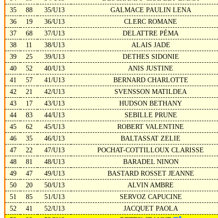
35
88
35/U13
GALMACE PAULIN LENA
36
19
36/U13
CLERC ROMANE
37
68
37/U13
DELATTRE PÉMA
38
11
38/U13
ALAIS JADE
39
25
39/U13
DETHES SIDONIE
40
52
40/U13
ANIS JUSTINE
41
57
41/U13
BERNARD CHARLOTTE
42
21
42/U13
SVENSSON MATILDEA
43
17
43/U13
HUDSON BETHANY
44
83
44/U13
SEBILLE PRUNE
45
62
45/U13
ROBERT VALENTINE
46
35
46/U13
BALTASSAT ZELIE
47
22
47/U13
POCHAT-COTTILLOUX CLARISSE
48
81
48/U13
BARADEL NINON
49
47
49/U13
BASTARD ROSSET JEANNE
50
20
50/U13
ALVIN AMBRE
51
85
51/U13
SERVOZ CAPUCINE
52
41
52/U13
JACQUET PAOLA