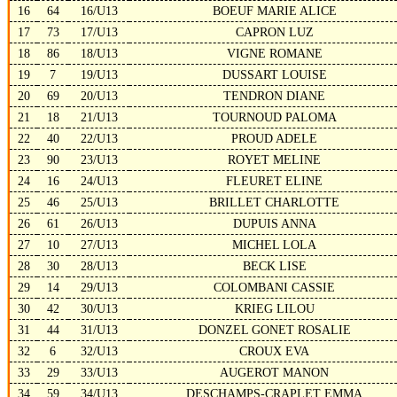
16
64
16/U13
BOEUF MARIE ALICE
17
73
17/U13
CAPRON LUZ
18
86
18/U13
VIGNE ROMANE
19
7
19/U13
DUSSART LOUISE
20
69
20/U13
TENDRON DIANE
21
18
21/U13
TOURNOUD PALOMA
22
40
22/U13
PROUD ADELE
23
90
23/U13
ROYET MELINE
24
16
24/U13
FLEURET ELINE
25
46
25/U13
BRILLET CHARLOTTE
26
61
26/U13
DUPUIS ANNA
27
10
27/U13
MICHEL LOLA
28
30
28/U13
BECK LISE
29
14
29/U13
COLOMBANI CASSIE
30
42
30/U13
KRIEG LILOU
31
44
31/U13
DONZEL GONET ROSALIE
32
6
32/U13
CROUX EVA
33
29
33/U13
AUGEROT MANON
34
59
34/U13
DESCHAMPS-CRAPLET EMMA