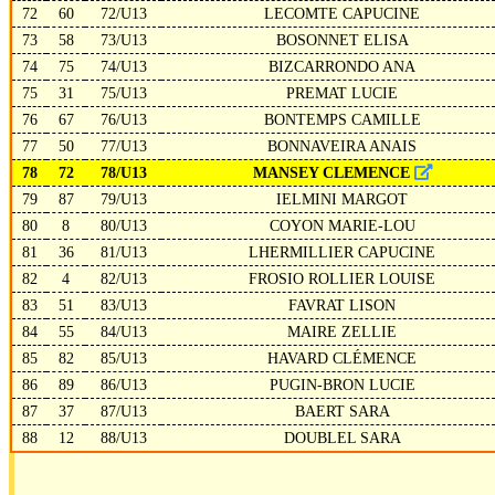
72
60
72/U13
LECOMTE CAPUCINE
73
58
73/U13
BOSONNET ELISA
74
75
74/U13
BIZCARRONDO ANA
75
31
75/U13
PREMAT LUCIE
76
67
76/U13
BONTEMPS CAMILLE
77
50
77/U13
BONNAVEIRA ANAIS
78
72
78/U13
MANSEY CLEMENCE
79
87
79/U13
IELMINI MARGOT
80
8
80/U13
COYON MARIE-LOU
81
36
81/U13
LHERMILLIER CAPUCINE
82
4
82/U13
FROSIO ROLLIER LOUISE
83
51
83/U13
FAVRAT LISON
84
55
84/U13
MAIRE ZELLIE
85
82
85/U13
HAVARD CLÉMENCE
86
89
86/U13
PUGIN-BRON LUCIE
87
37
87/U13
BAERT SARA
88
12
88/U13
DOUBLEL SARA