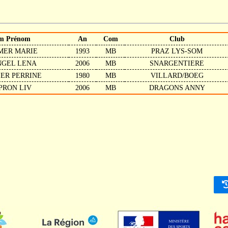
m Prénom
An
Com
Club
MER MARIE
1993
MB
PRAZ LYS-SOM
NGEL LENA
2006
MB
SNARGENTIERE
ER PERRINE
1980
MB
VILLARD/BOEG
PRON LIV
2006
MB
DRAGONS ANNY