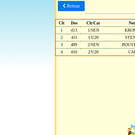
Retour
Clt
Dos
Clt/Cat
No
1
413
1/SEN
KRO
2
411
1/U20
STE
3
409
2/SEN
BOUVI
4
410
2/U20
CA