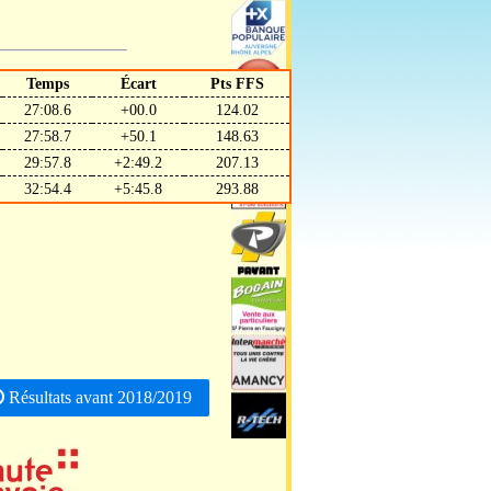
Temps
Écart
Pts FFS
27:08.6
+00.0
124.02
27:58.7
+50.1
148.63
29:57.8
+2:49.2
207.13
32:54.4
+5:45.8
293.88
Résultats avant 2018/2019