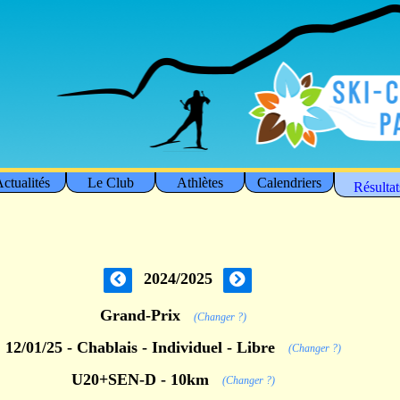
ctualités
Le Club
Athlètes
Calendriers
Résultat
2024/2025
Grand-Prix
(Changer ?)
12/01/25 - Chablais - Individuel - Libre
(Changer ?)
U20+SEN-D - 10km
(Changer ?)