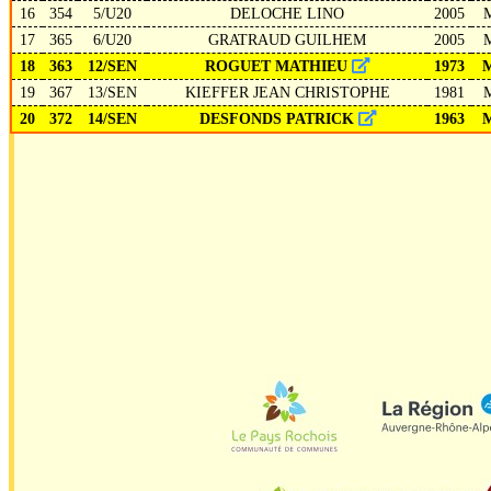
16
354
5/U20
DELOCHE LINO
2005
17
365
6/U20
GRATRAUD GUILHEM
2005
18
363
12/SEN
ROGUET MATHIEU
1973
19
367
13/SEN
KIEFFER JEAN CHRISTOPHE
1981
20
372
14/SEN
DESFONDS PATRICK
1963