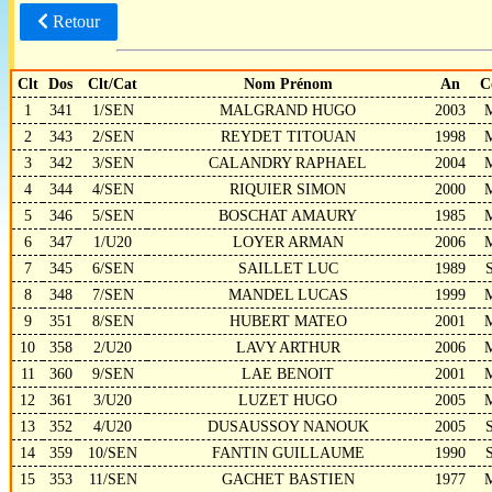
Retour
Clt
Dos
Clt/Cat
Nom Prénom
An
C
1
341
1/SEN
MALGRAND HUGO
2003
2
343
2/SEN
REYDET TITOUAN
1998
3
342
3/SEN
CALANDRY RAPHAEL
2004
4
344
4/SEN
RIQUIER SIMON
2000
5
346
5/SEN
BOSCHAT AMAURY
1985
6
347
1/U20
LOYER ARMAN
2006
7
345
6/SEN
SAILLET LUC
1989
8
348
7/SEN
MANDEL LUCAS
1999
9
351
8/SEN
HUBERT MATEO
2001
10
358
2/U20
LAVY ARTHUR
2006
11
360
9/SEN
LAE BENOIT
2001
12
361
3/U20
LUZET HUGO
2005
13
352
4/U20
DUSAUSSOY NANOUK
2005
14
359
10/SEN
FANTIN GUILLAUME
1990
15
353
11/SEN
GACHET BASTIEN
1977