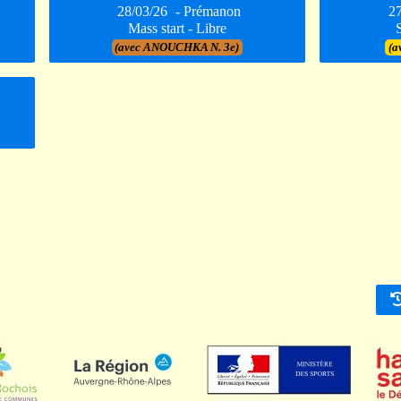
28/03/26
- Prémanon
2
Mass start - Libre
(avec ANOUCHKA N. 3e)
(a