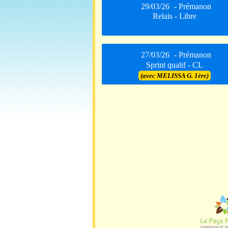
29/03/26
- Prémanon
Relais - Libre
27/03/26
- Prémanon
Sprint qualif - CL
(avec MELISSA G. 1ère)