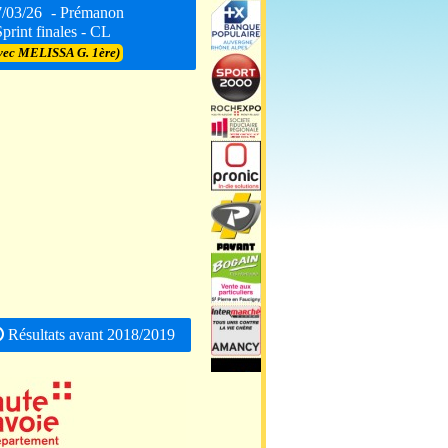
7/03/26
- Prémanon
Sprint finales - CL
vec MELISSA G. 1ère)
Résultats avant 2018/2019