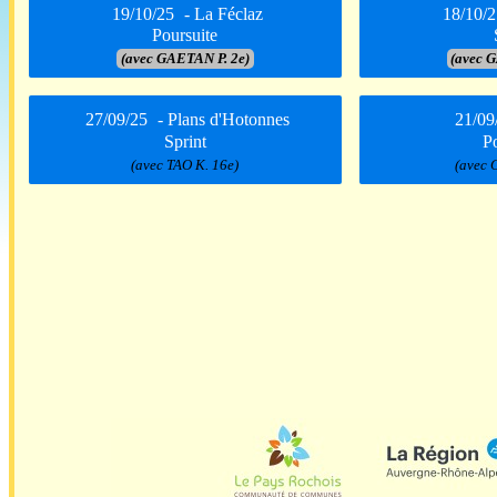
19/10/25
- La Féclaz
18/10/2
Poursuite
(avec GAETAN P. 2e)
(avec 
27/09/25
- Plans d'Hotonnes
21/09
Sprint
P
(avec TAO K. 16e)
(avec 