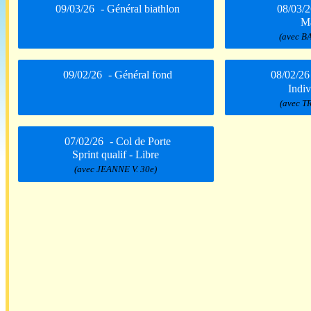
09/03/26
- Général biathlon
08/03/2
Ma
(avec B
09/02/26
- Général fond
08/02/26
Indi
(avec T
07/02/26
- Col de Porte
Sprint qualif - Libre
(avec JEANNE V. 30e)