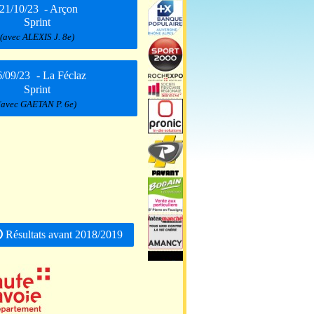
21/10/23
- Arçon
Sprint
(avec ALEXIS J. 8e)
6/09/23
- La Féclaz
Sprint
(avec GAETAN P. 6e)
Résultats avant 2018/2019