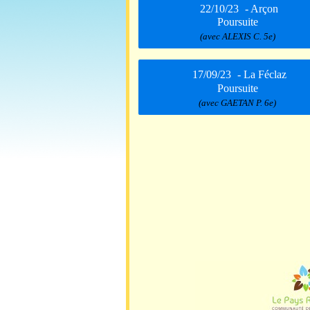
22/10/23
- Arçon
Poursuite
(avec ALEXIS C. 5e)
17/09/23
- La Féclaz
Poursuite
(avec GAETAN P. 6e)