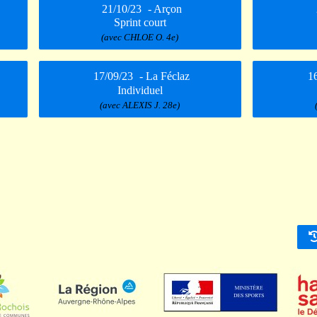
21/10/23
- Arçon
Sprint court
(avec CHLOE O. 4e)
17/09/23
- La Féclaz
1
Individuel
(avec ALEXIS J. 28e)