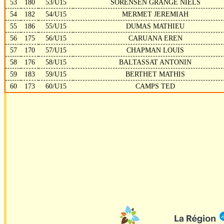
53
180
53/U15
SORENSEN GRANGE NIELS
54
182
54/U15
MERMET JEREMIAH
55
186
55/U15
DUMAS MATHIEU
56
175
56/U15
CARUANA EREN
57
170
57/U15
CHAPMAN LOUIS
58
176
58/U15
BALTASSAT ANTONIN
59
183
59/U15
BERTHET MATHIS
60
173
60/U15
CAMPS TED