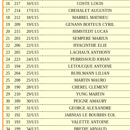
16
217
16/U15
COSTE LOUIS
17
214
17/U15
CREHALET AUGUSTIN
18
212
18/U15
MARREL MATHIEU
19
209
19/U15
GENANS BOITEUX CYRIL
20
215
20/U15
HIMSTEDT LUCAS
21
203
21/U15
SEMPERE MARIUS
22
206
22/U15
HYACINTHE ELIE
23
205
23/U15
LACHAUX ANTHONY
24
223
24/U15
PERRISSOUD JOHAN
25
194
25/U15
LETOUCQUE ANTOINE
25
204
25/U15
RUHLMANN LILIAN
25
208
25/U15
MARTIN MAURO
28
190
28/U15
CHEREL CLEMENT
29
210
29/U15
YUNG MARTIN
30
189
30/U15
PEIGNE AMAURY
31
197
31/U15
GEORGE ALEXANDRE
32
192
32/U15
JARNIAS LE BOURHIS EOL
33
193
33/U15
VALETTE ANTOINE
34
199
34/U15
BREDIF ARNAUD