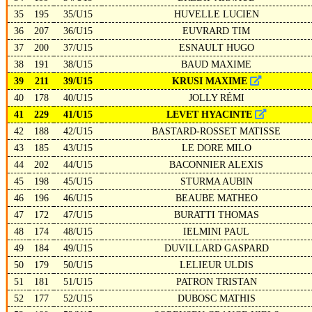
35
195
35/U15
HUVELLE LUCIEN
36
207
36/U15
EUVRARD TIM
37
200
37/U15
ESNAULT HUGO
38
191
38/U15
BAUD MAXIME
39
211
39/U15
KRUSI MAXIME
40
178
40/U15
JOLLY RÉMI
41
229
41/U15
LEVET HYACINTE
42
188
42/U15
BASTARD-ROSSET MATISSE
43
185
43/U15
LE DORE MILO
44
202
44/U15
BACONNIER ALEXIS
45
198
45/U15
STURMA AUBIN
46
196
46/U15
BEAUBE MATHEO
47
172
47/U15
BURATTI THOMAS
48
174
48/U15
IELMINI PAUL
49
184
49/U15
DUVILLARD GASPARD
50
179
50/U15
LELIEUR ULDIS
51
181
51/U15
PATRON TRISTAN
52
177
52/U15
DUBOSC MATHIS