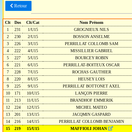
Retour
Clt
Dos
Clt/Cat
Nom Prénom
1
231
1/U15
GROGNIEUX NILS
2
230
2/U15
BOSSON ANSELME
3
226
3/U15
PERRILLAT COLLOMB SAM
4
222
4/U15
MISSILLIER GABRIEL
5
227
5/U15
BOURCEY ROBIN
6
221
6/U15
PERRILLAT-BOITEUX OSCAR
7
228
7/U15
ROCHAS GAUTHIER
8
220
8/U15
HEUSEY LOIS
9
225
9/U15
PERRILLAT BOTTONET AXEL
10
171
10/U15
LANÇON PIERRE
11
213
11/U15
BRANDHOF EMMERIK
12
224
12/U15
MICHEL MATEO
13
201
13/U15
JACQMIN GASPARD
14
216
14/U15
PERRILLAT COLLOMB BENJAMIN
15
219
15/U15
MAFFIOLI JOHAN