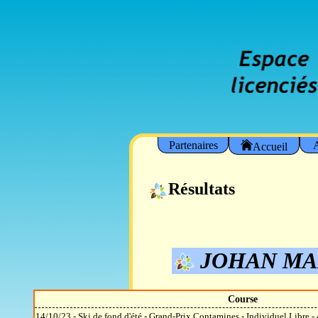
Partenaires
A
Accueil
Résultats
JOHAN MA
Course
14/10/23 - Ski de fond d'été - Grand-Prix Contamines - Individuel Libre 