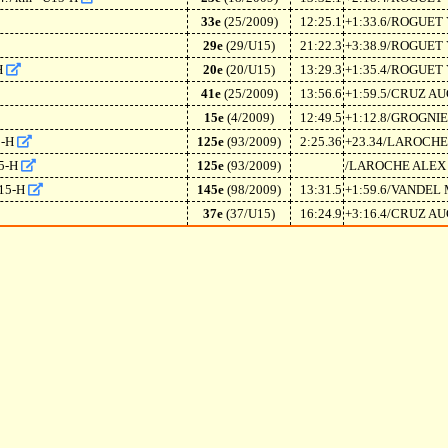
33e
(25/2009)
12:25.1
+1:33.6/ROGUET
29e
(29/U15)
21:22.3
+3:38.9/ROGUET
-H
20e
(20/U15)
13:29.3
+1:35.4/ROGUET
41e
(25/2009)
13:56.6
+1:59.5/CRUZ A
15e
(4/2009)
12:49.5
+1:12.8/GROGNI
15-H
125e
(93/2009)
2:25.36
+23.34/LAROCHE
15-H
125e
(93/2009)
/LAROCHE ALEX
U15-H
145e
(98/2009)
13:31.5
+1:59.6/VANDEL
37e
(37/U15)
16:24.9
+3:16.4/CRUZ A