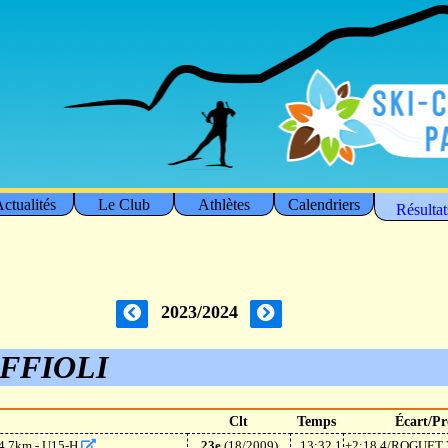
ctualités
Le Club
Athlètes
Calendriers
Résultat
2023/2024
FFIOLI
Clt
Temps
Écart/Pr
- 4.7km - U15-H
23e
(18/2009)
13:32.1
+2:18.4/ROGUET