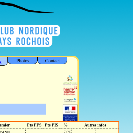
Photos
Contact
s
emier
Pts FFS
Pts FIS
%
Autres infos
 YANN
17.0%