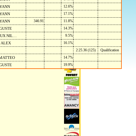
 YANN
12.6%
 YANN
17.1%
 YANN
346.91
11.8%
UGUSTE
14.3%
EUX NIL…
9.5%
 ALEX
16.1%
2:25.36 (125)
Qualification
 MATTEO
14.7%
UGUSTE
19.9%